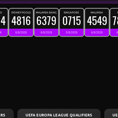
RO
SYDNEY POOLS
MALAYSIA SIANG
SINGAPORE
MALAYSIA
14
4816
6379
0715
4549
7
26
6/8/2026
6/8/2026
5/8/2026
6/8/2026
6
AGUE QUALIFIERS
UEFA EUROPA LEAGUE QUALIFIER