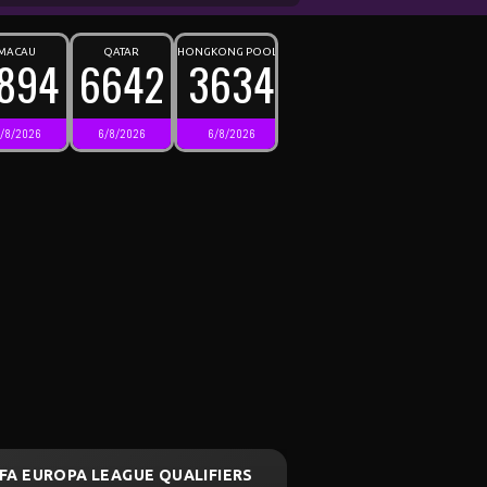
MACAU
QATAR
HONGKONG POOLS
894
6642
3634
/8/2026
6/8/2026
6/8/2026
S
UEFA EUROPA LEAGUE QUALIFIERS
UEFA CH