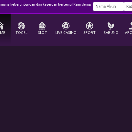
ana keberuntungan dan keseruan bertemu! Kami dengan bangga mempersembahkan p
ME
TOGEL
SLOT
LIVE CASINO
SPORT
SABUNG
ARC