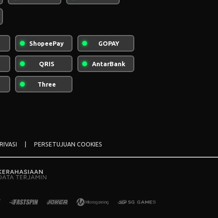
NEO
JAGO
ShopeePay
GOPAY
QRIS
AntarBank
Three
RIVASI
|
PERSETUJUAN COOKIES