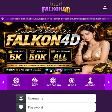
lkon4D, tempat dimana keberuntungan dan keseruan bertemu! Kami dengan bangga mempersembahkan
TOGEL
SLOT
LIVE CASINO
SPORT
ARCADE
SABU