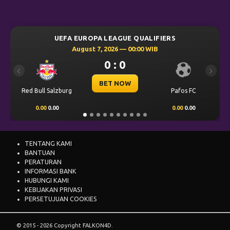
UEFA EUROPA LEAGUE QUALIFIERS
August 7, 2026 — 00:00 WIB
0 : 0
Previous
Next
BET NOW
Red Bull Salzburg
Pafos FC
0.00
0.00
0.00
0.00
TENTANG KAMI
BANTUAN
PERATURAN
INFORMASI BANK
HUBUNGI KAMI
KEBIJAKAN PRIVASI
PERSETUJUAN COOKIES
© 2015 - 2026 Copyright FALKON4D.